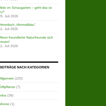
Aktiv im Schaugarten – geht das so
zu?
25. Juli 2026
Himmlisch „Himmelblau“
11. Juli 2026
Wenn freundliche Naturfreunde sich
freuen!
11. Juli 2026
BEITRÄGE NACH KATEGORIEN
Allgemein
(220)
Giftpflanze
(7)
Infos
(39)
Moose
(1)