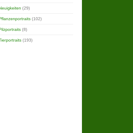
Neuigkeiten
(29)
Pflanzenportraits
(102)
Pilzportraits
(8)
Tierportraits
(193)