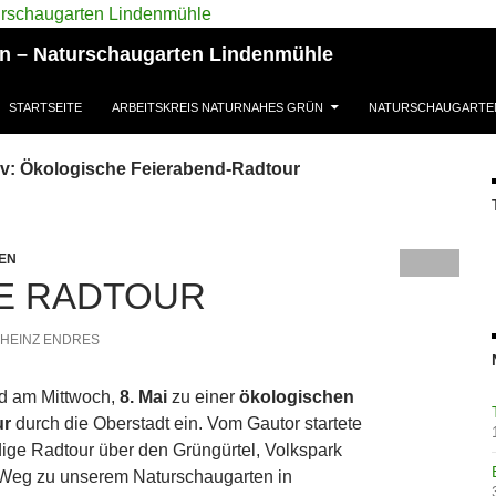
ün – Naturschaugarten Lindenmühle
STARTSEITE
ARBEITSKREIS NATURNAHES GRÜN
NATURSCHAUGARTE
v: Ökologische Feierabend-Radtour
EN
E RADTOUR
HEINZ ENDRES
d am Mittwoch,
8. Mai
zu einer
ökologischen
ur
durch die Oberstadt ein. Vom Gautor startete
ige Radtour über den Grüngürtel, Volkspark
Weg zu unserem Naturschaugarten in