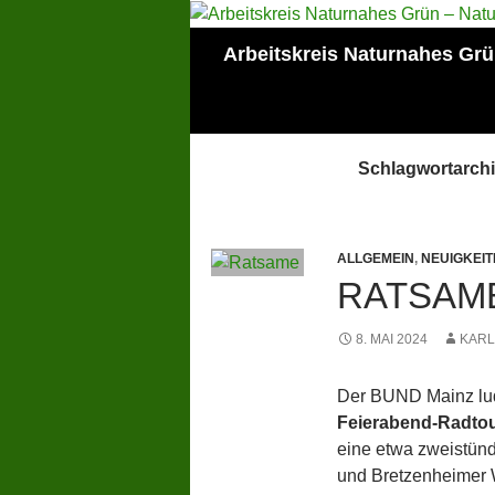
Zum
Inhalt
Suchen
Arbeitskreis Naturnahes Gr
springen
Mitglied der Lokalen
AGENDA Mainz
Schlagwortarchi
ALLGEMEIN
,
NEUIGKEIT
RATSAM
8. MAI 2024
KARL
Der BUND Mainz lu
Feierabend-Radto
eine etwa zweistünd
und Bretzenheimer 