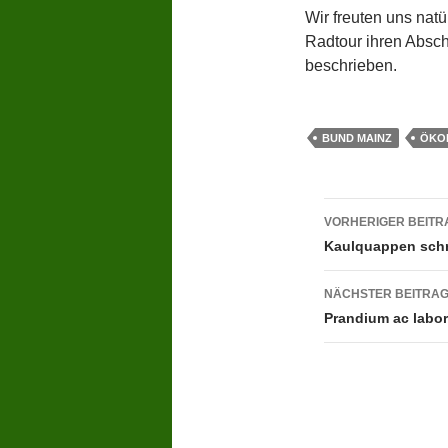
Wir freuten uns nat
Radtour ihren Abschl
beschrieben.
BUND MAINZ
ÖKO
Beitragsn
VORHERIGER BEITR
Kaulquappen sch
NÄCHSTER BEITRA
Prandium ac labor