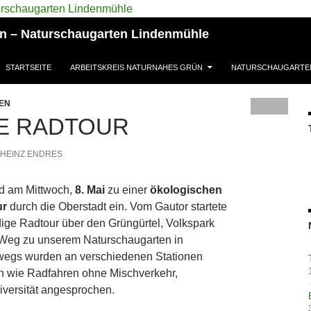
ün – Naturschaugarten Lindenmühle
STARTSEITE
ARBEITSKREIS NATURNAHES GRÜN
NATURSCHAUGARTE
EN
E RADTOUR
HEINZ ENDRES
d am Mittwoch,
8. Mai
zu einer
ökologischen
ur
durch die Oberstadt ein. Vom Gautor startete
ige Radtour über den Grüngürtel, Volkspark
Weg zu unserem Naturschaugarten in
wegs wurden an verschiedenen Stationen
 wie Radfahren ohne Mischverkehr,
iversität angesprochen.