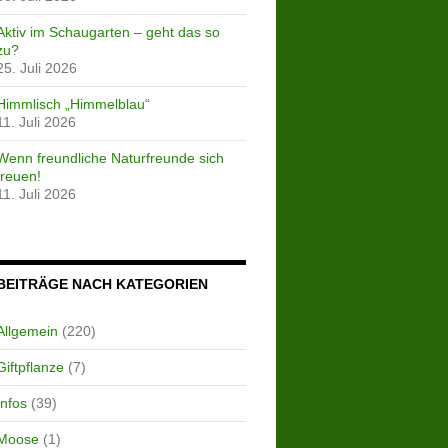
Aktiv im Schaugarten – geht das so
zu?
25. Juli 2026
Himmlisch „Himmelblau“
11. Juli 2026
Wenn freundliche Naturfreunde sich
freuen!
11. Juli 2026
BEITRÄGE NACH KATEGORIEN
Allgemein
(220)
Giftpflanze
(7)
Infos
(39)
Moose
(1)