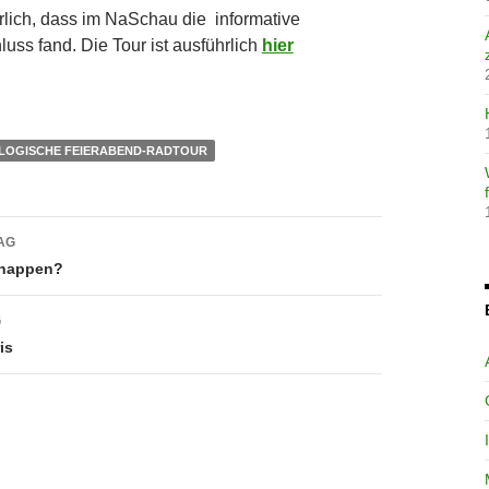
ürlich, dass im NaSchau die informative
uss fand. Die Tour ist ausführlich
hier
LOGISCHE FEIERABEND-RADTOUR
avigation
AG
nappen?
G
is