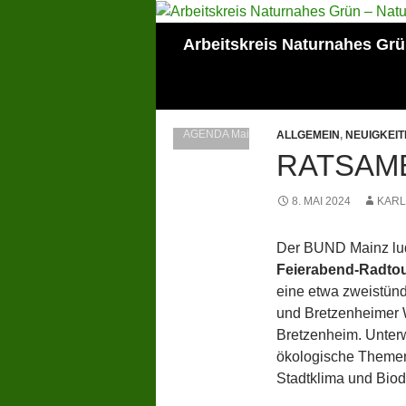
Zum
Inhalt
Suchen
Arbeitskreis Naturnahes Gr
springen
Mitglied der Lokalen
AGENDA Mainz
ALLGEMEIN
,
NEUIGKEIT
RATSAM
8. MAI 2024
KARL
Der BUND Mainz lu
Feierabend-Radto
eine etwa zweistünd
und Bretzenheimer 
Bretzenheim. Unter
ökologische Themen
Stadtklima und Biod