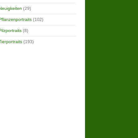
Neuigkeiten
(29)
Pflanzenportraits
(102)
Pilzportraits
(8)
Tierportraits
(193)