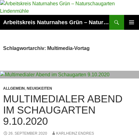
Zum
Inhalt
springen
Suchen
Arbeitskreis Naturnahes Grün – Naturschaugarten Lindenmühle
PRIMÄR
MENÜ
Schlagwortarchiv: Multimedia-Vortag
ALLGEMEIN
,
NEUIGKEITEN
MULTIMEDIALER ABEND
IM SCHAUGARTEN
9.10.2020
26. SEPTEMBER 2020
KARLHEINZ ENDRES