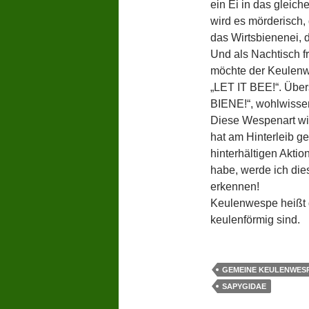
ein Ei in das gleich
wird es mörderisch,
das Wirtsbienenei, 
Und als Nachtisch fr
möchte der Keulenw
„LET IT BEE!“. Über
BIENE!“, wohlwissen
Diese Wespenart wir
hat am Hinterleib ge
hinterhältigen Aktio
habe, werde ich die
erkennen!
Keulenwespe heißt d
keulenförmig sind.
GEMEINE KEULENWES
SAPYGIDAE