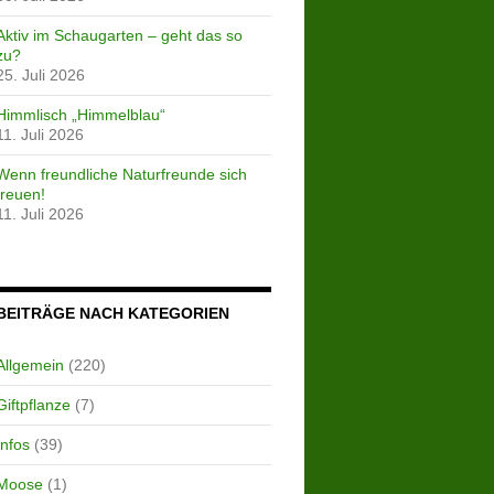
Aktiv im Schaugarten – geht das so
zu?
25. Juli 2026
Himmlisch „Himmelblau“
11. Juli 2026
Wenn freundliche Naturfreunde sich
freuen!
11. Juli 2026
BEITRÄGE NACH KATEGORIEN
Allgemein
(220)
Giftpflanze
(7)
Infos
(39)
Moose
(1)