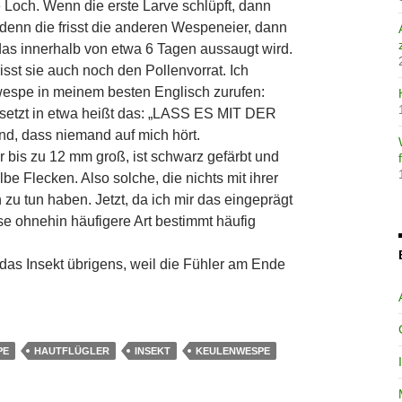
e Loch. Wenn die erste Larve schlüpft, dann
 denn die frisst die anderen Wespeneier, dann
das innerhalb von etwa 6 Tagen aussaugt wird.
isst sie auch noch den Pollenvorrat. Ich
espe in meinem besten Englisch zurufen:
setzt in etwa heißt das: „LASS ES MIT DER
d, dass niemand auf mich hört.
 bis zu 12 mm groß, ist schwarz gefärbt und
lbe Flecken. Also solche, die nichts mit ihrer
n zu tun haben. Jetzt, da ich mir das eingeprägt
se ohnehin häufigere Art bestimmt häufig
as Insekt übrigens, weil die Fühler am Ende
PE
HAUTFLÜGLER
INSEKT
KEULENWESPE