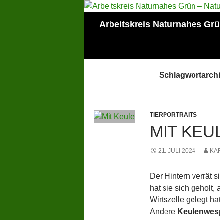
Zum
Inhalt
Suchen
Arbeitskreis Naturnahes Gr
springen
Mitglied der Lokalen
AGENDA Mainz
Schlagwortarch
TIERPORTRAITS
MIT KEU
21. JULI 2024
KA
Der Hintern verrät s
hat sie sich geholt, 
Wirtszelle gelegt ha
Andere
Keulenwes