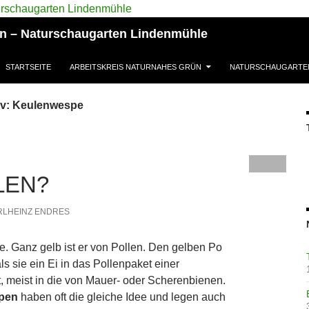
ün – Naturschaugarten Lindenmühle
STARTSEITE
ARBEITSKREIS NATURNAHES GRÜN
NATURSCHAUGARTE
iv: Keulenwespe
LEN?
RLHEINZ ENDRES
ie. Ganz gelb ist er von Pollen. Den gelben Po
als sie ein Ei in das Pollenpaket einer
t, meist in die von Mauer- oder Scherenbienen.
pen
haben oft die gleiche Idee und legen auch