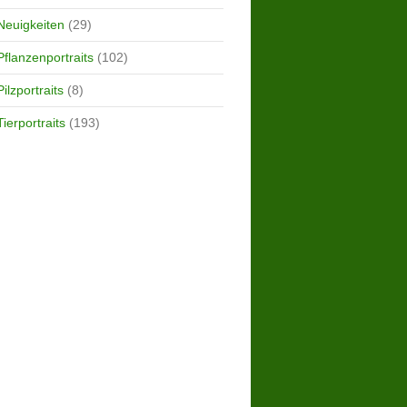
Neuigkeiten
(29)
Pflanzenportraits
(102)
Pilzportraits
(8)
Tierportraits
(193)