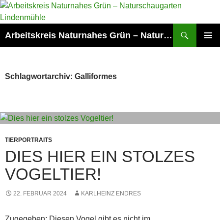
Zum
Inhalt
springen
Suchen
Arbeitskreis Naturnahes Grün – Naturschaugarten Lindenmühle
PRIMÄR
MENÜ
Schlagwortarchiv: Galliformes
TIERPORTRAITS
DIES HIER EIN STOLZES
VOGELTIER!
22. FEBRUAR 2024
KARLHEINZ ENDRES
Zugegeben: Diesen Vogel gibt es nicht im