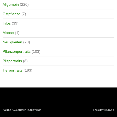
Allgemein
(220)
Giftpflanze
(7)
Infos
(39)
Moose
(1)
Neuigkeiten
(29)
Pflanzenportraits
(103)
Pilzportraits
(8)
Tierportraits
(193)
Seiten-Administration
Rechtliches