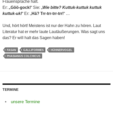
Frauensprache halt.
Er:
„Göö-gock!
“ Sie: „
Wie bitte? Kuttuk-kuttuk kuttuk
kuttuk-uk!
“ Er: „
Hä? Trr-trr-trr-trr!
“ …
Und, hört hört! Meistens ist nur der Hahn zu hören. Laut
Literatur hat er mehr laute Lautäußerungen. Was sagt uns
das? Er will halt das Sagen haben!
FASAN
GALLIFORMES
HÜHNERVOGEL
PHASIANUS COLCHICUS
TERMINE
unsere Termine