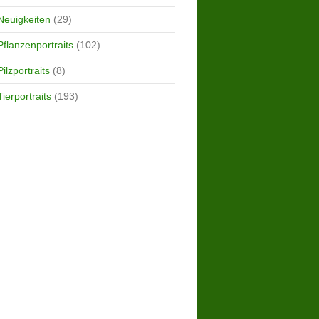
Neuigkeiten
(29)
Pflanzenportraits
(102)
Pilzportraits
(8)
Tierportraits
(193)