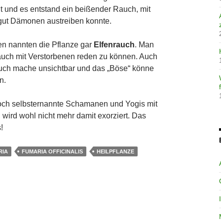
t und es entstand ein beißender Rauch, mit
 gut Dämonen austreiben konnte.
n nannten die Pflanze gar
Elfenrauch
. Man
auch mit Verstorbenen reden zu können. Auch
uch mache unsichtbar und das „Böse“ könne
en.
ch selbsternannte Schamanen und Yogis mit
 wird wohl nicht mehr damit exorziert. Das
!
RIA
FUMARIA OFFICINALIS
HEILPFLANZE