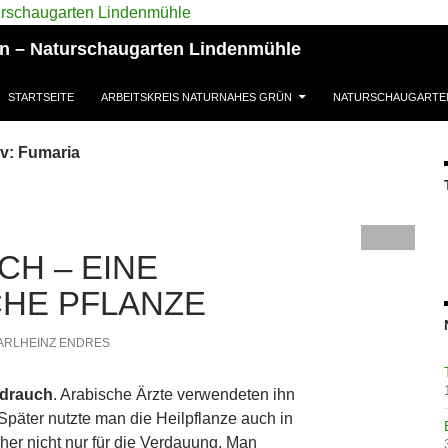
ün – Naturschaugarten Lindenmühle
STARTSEITE
ARBEITSKREIS NATURNAHES GRÜN
NATURSCHAUGARTE
v: Fumaria
H – EINE
CHE PFLANZE
ARLHEINZ ENDRES
drauch
. Arabische Ärzte verwendeten ihn
Später nutzte man die Heilpflanze auch in
her nicht nur für die Verdauung. Man