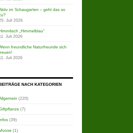
Aktiv im Schaugarten – geht das so
zu?
25. Juli 2026
Himmlisch „Himmelblau“
11. Juli 2026
Wenn freundliche Naturfreunde sich
freuen!
11. Juli 2026
BEITRÄGE NACH KATEGORIEN
Allgemein
(220)
Giftpflanze
(7)
Infos
(39)
Moose
(1)