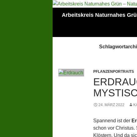
Zum
Inhalt
Suchen
Arbeitskreis Naturnahes Gr
springen
Mitglied der Lokalen
AGENDA Mainz
Schlagwortarchi
PFLANZENPORTRAITS
ERDRAUC
MYSTIS
24. MÄRZ 2022
K
Spannend ist der
Er
schon vor Christus. 
Klöstern. Und da sic