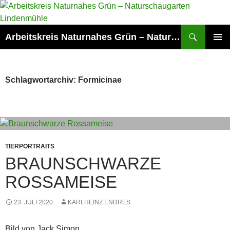
Zum
Inhalt
springen
Suchen
Arbeitskreis Naturnahes Grün – Naturschaugarten Lindenmühle
PRIMÄR
MENÜ
Schlagwortarchiv: Formicinae
TIERPORTRAITS
BRAUNSCHWARZE
ROSSAMEISE
23. JULI 2020
KARLHEINZ ENDRES
Bild von Jack Simon