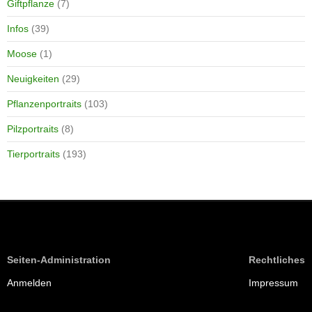
Giftpflanze
(7)
Infos
(39)
Moose
(1)
Neuigkeiten
(29)
Pflanzenportraits
(103)
Pilzportraits
(8)
Tierportraits
(193)
Seiten-Administration
Rechtliches
Anmelden
Impressum