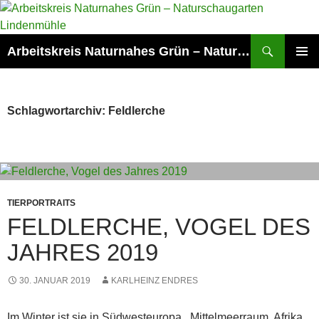
Zum
Inhalt
springen
Suchen
Arbeitskreis Naturnahes Grün – Naturschaugarten Lindenmühle
PRIMÄR
MENÜ
Schlagwortarchiv: Feldlerche
TIERPORTRAITS
FELDLERCHE, VOGEL DES
JAHRES 2019
30. JANUAR 2019
KARLHEINZ ENDRES
Im Winter ist sie in Südwesteuropa, Mittelmeerraum, Afrika