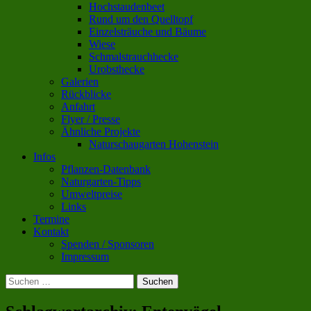
Hochstaudenbeet
Rund um den Quelltopf
Einzelsträuche und Bäume
Wiese
Schmalstrauchhecke
Urobsthecke
Galerien
Rückblicke
Anfahrt
Flyer / Presse
Ähnliche Projekte
Naturschaugarten Hohenstein
Infos
Pflanzen-Datenbank
Naturgarten-Tipps
Umweltpreise
Links
Termine
Kontakt
Spenden / Sponsoren
Impressum
Suchen
nach: