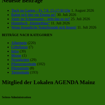
Neueste Beiträge
Tisch im Garten – Fr. 7.8. 15-17:30 Uhr
1. August 2026
Bahnt sich hier ein Drama an?
30. Juli 2026
Aktiv im Schaugarten – geht das so zu?
25. Juli 2026
Himmlisch „Himmelblau“
11. Juli 2026
Wenn freundliche Naturfreunde sich freuen!
11. Juli 2026
BEITRÄGE NACH KATEGORIEN
Allgemein
(220)
Giftpflanze
(7)
Infos
(39)
Moose
(1)
Neuigkeiten
(29)
Pflanzenportraits
(102)
Pilzportraits
(8)
Tierportraits
(193)
Mitglied der Lokalen AGENDA Mainz
Seiten-Administration