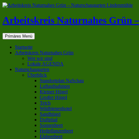
Zum
Inhalt
springen
Arbeitskreis Naturnahes Grün 
Suchen
Primäres Menü
Startseite
Arbeitskreis Naturnahes Grün
Wer wir sind
Lokale AGENDA
Naturschaugarten
Überblick
Standortplan NaSchau
Luftaufnahmen
Kleiner Hügel
Großer Hügel
Teich
Wildbienenhotel
Sandhügel
Duftpfad
Sonnenbeet
Heilpflanzenbeet
Elsbeerbeet