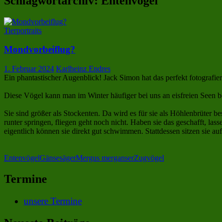
Schlagwortarchiv: Entenvögel
Tierportraits
Mondvorbeiflug?
1. Februar 2024
Karlheinz Endres
Ein phantastischer Augenblick! Jack Simon hat das perfekt fotografier
Diese Vögel kann man im Winter häufiger bei uns an eisfreien Seen b
Sie sind größer als Stockenten. Da wird es für sie als Höhlenbrüter
runter springen, fliegen geht noch nicht. Haben sie das geschafft, las
eigentlich können sie direkt gut schwimmen. Stattdessen sitzen sie 
Entenvögel
Gänsesäger
Mergus merganser
Zugvögel
Termine
unsere Termine