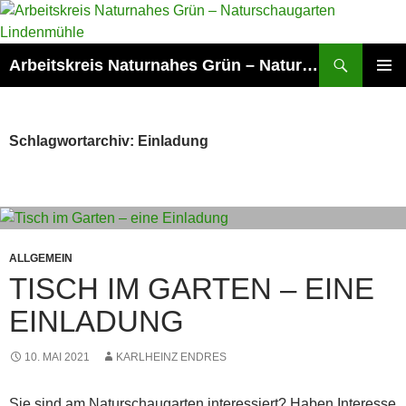
Zum
Inhalt
springen
Suchen
Arbeitskreis Naturnahes Grün – Naturschaugarten Lindenmühle
PRIMÄR
MENÜ
Schlagwortarchiv: Einladung
ALLGEMEIN
TISCH IM GARTEN – EINE
EINLADUNG
10. MAI 2021
KARLHEINZ ENDRES
Sie sind am Naturschaugarten interessiert? Haben Interesse