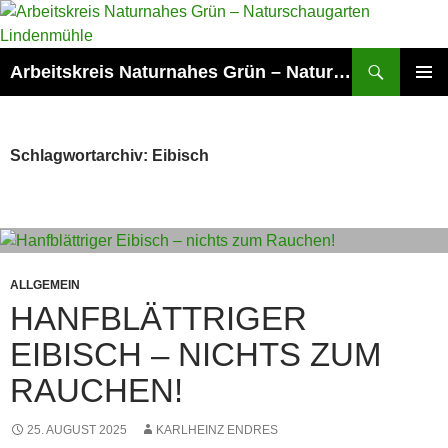
Zum
Inhalt
springen
Suchen
Arbeitskreis Naturnahes Grün – Naturschaugarten Lindenmühle
PRIMÄR
MENÜ
Schlagwortarchiv: Eibisch
ALLGEMEIN
HANFBLÄTTRIGER
EIBISCH – NICHTS ZUM
RAUCHEN!
25. AUGUST 2025
KARLHEINZ ENDRES