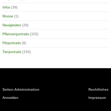
Infos
(39)
Moose
(1)
Neuigkeiten
(29)
Pflanzenportraits
(102)
Pilzportraits
(8)
Tierportraits
(193)
Seiten-Administration
Rechtliches
Anmelden
Impressum