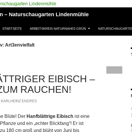
ün – Naturschaugarten Lindenmühle
STARTSEITE
ARBEITSKREIS NATURNAHES GRÜN
NATURSCHAUGARTE
: Art3envielfalt
TTRIGER EIBISCH –
ZUM RAUCHEN!
KARLHEINZ ENDRES
he Blüte! Der
Hanfblättrige Eibisch
ist eine
Pflanze und ein „echter Blickfang“! Er ist
 zu 180 cm groß und blüht von Juni bis