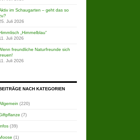
Aktiv im Schaugarten – geht das so
zu?
25. Juli 2026
Himmlisch „Himmelblau“
11. Juli 2026
Wenn freundliche Naturfreunde sich
freuen!
11. Juli 2026
BEITRÄGE NACH KATEGORIEN
Allgemein
(220)
Giftpflanze
(7)
Infos
(39)
Moose
(1)