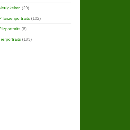
Neuigkeiten
(29)
Pflanzenportraits
(102)
Pilzportraits
(8)
Tierportraits
(193)