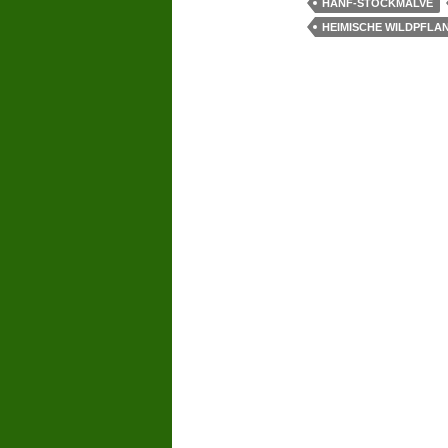
HANF-STOCKMALVE
HEIMISCHE WILDPFLA