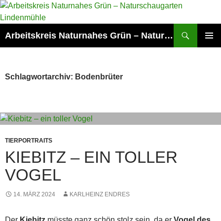
Zum
Inhalt
springen
Suchen
Arbeitskreis Naturnahes Grün – Naturschaugarten Lindenmühle
PRIMÄR
MENÜ
Schlagwortarchiv: Bodenbrüter
TIERPORTRAITS
KIEBITZ – EIN TOLLER
VOGEL
14. MÄRZ 2024
KARLHEINZ ENDRES
Der
Kiebitz
müsste ganz schön stolz sein, da er
Vogel des