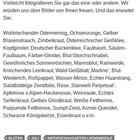
Vielleicht fotografieren Sie gar das eine oder andere. Wir
würden uns über Bilder von Ihnen freuen. Und das erwartet
Sie:
Wohlriechender Odermennig, Ochsenzunge, Gelber
Blasenstrauch, Zimbelkraut, Österreichischer Geißklee,
Kopfginster, Deutscher Backenklee, Faulbaum, Säulen-
Faulbaum, Färber-Ginster, Blut-Storchschnabel,
Gewöhnliches Sonnenröschen, Mannsblut, Rainweide,
Kriechendes Leinkraut, Wald-Geißblatt ‚Martine‘, Blut-
Weiderich, Roßpappel, Wasser-Minze, Echter Haarstrang,
Salatblättrige Zentifolie, Rose ‚Stanwell Perpetual‘,
Apfelrose x Alpen-Heckenrose, Weinraute, Echtes
Seifenkraut, Gelbes Grindkraut, Weiße Fetthenne,
Purpurrote Fetthenne, Sumpf-Ziest, Arznei-Quendel,
Schwarze Königskerze, Eisenkraut u.v.m.
BLÜTEN
JULI
NATURSCHAUGARTEN LINDENMÜHLE