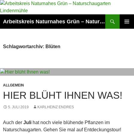
Zum
Inhalt
springen
Suchen
Arbeitskreis Naturnahes Grün – Naturschaugarten Lindenmühle
PRIMÄR
MENÜ
Schlagwortarchiv: Blüten
ALLGEMEIN
HIER BLÜHT IHNEN WAS!
5. JULI 2019
KARLHEINZ ENDRES
Auch der
Juli
hat noch viele blühende Pflanzen im
Naturschaugarten. Gehen Sie mal auf Entdeckungstour!