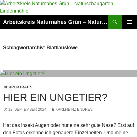
Zum
Inhalt
springen
Suchen
Arbeitskreis Naturnahes Grün – Naturschaugarten Lindenmühle
PRIMÄR
MENÜ
Schlagwortarchiv: Blattlauslöwe
TIERPORTRAITS
HIER EIN UNGETIER?
12. SEPTEMBER 2024
KARLHEINZ ENDRES
Hat das Insekt Augen oder nur eine sehr gute Nase? Erst auf
den Fotos erkenne ich genauere Einzelheiten. Und meine