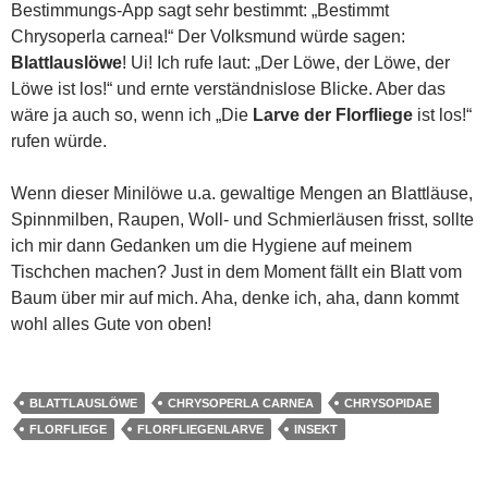
Bestimmungs-App sagt sehr bestimmt: „Bestimmt
Chrysoperla carnea!“ Der Volksmund würde sagen:
Blattlauslöwe
! Ui! Ich rufe laut: „Der Löwe, der Löwe, der
Löwe ist los!“ und ernte verständnislose Blicke. Aber das
wäre ja auch so, wenn ich „Die
Larve der Florfliege
ist los!“
rufen würde.
Wenn dieser Minilöwe u.a. gewaltige Mengen an Blattläuse,
Spinnmilben, Raupen, Woll- und Schmierläusen frisst, sollte
ich mir dann Gedanken um die Hygiene auf meinem
Tischchen machen? Just in dem Moment fällt ein Blatt vom
Baum über mir auf mich. Aha, denke ich, aha, dann kommt
wohl alles Gute von oben!
BLATTLAUSLÖWE
CHRYSOPERLA CARNEA
CHRYSOPIDAE
FLORFLIEGE
FLORFLIEGENLARVE
INSEKT