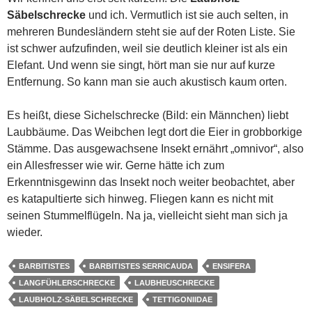
Säbelschrecke
und ich. Vermutlich ist sie auch selten, in
mehreren Bundesländern steht sie auf der Roten Liste. Sie
ist schwer aufzufinden, weil sie deutlich kleiner ist als ein
Elefant. Und wenn sie singt, hört man sie nur auf kurze
Entfernung. So kann man sie auch akustisch kaum orten.
Es heißt, diese Sichelschrecke (Bild: ein Männchen) liebt
Laubbäume. Das Weibchen legt dort die Eier in grobborkige
Stämme. Das ausgewachsene Insekt ernährt „omnivor“, also
ein Allesfresser wie wir. Gerne hätte ich zum
Erkenntnisgewinn das Insekt noch weiter beobachtet, aber
es katapultierte sich hinweg. Fliegen kann es nicht mit
seinen Stummelflügeln. Na ja, vielleicht sieht man sich ja
wieder.
BARBITISTES
BARBITISTES SERRICAUDA
ENSIFERA
LANGFÜHLERSCHRECKE
LAUBHEUSCHRECKE
LAUBHOLZ-SÄBELSCHRECKE
TETTIGONIIDAE