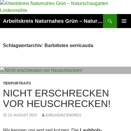
Zum
Inhalt
springen
Suchen
Arbeitskreis Naturnahes Grün – Naturschaugarten Lindenmühle
PRIMÄR
MENÜ
Schlagwortarchiv: Barbitistes serricauda
TIERPORTRAITS
NICHT ERSCHRECKEN
VOR HEUSCHRECKEN!
23. AUGUST 2023
KARLHEINZ ENDRES
Wir kennen uns erst seit kurzem. Die
Laubholz-