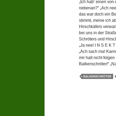
„Ich hab‘ einen von
nebenan?“ „Ach nee, 
das war doch ein Ber
stimmt, meine ich ab
Hirschkäfers verwand
bei uns in der Straß
Schröters und Hirsc
„Ja nee! I N S E K 
„Ach sach ma! Kanns
mir halt nicht folge
Balkenschröter!“ „N
BALKENSCHRÖTER