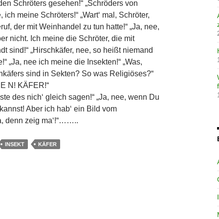
 den Schröters gesehen!“ „Schröders von
ich meine Schröters!“ „Wart‘ mal, Schröter,
uf, der mit Weinhandel zu tun hatte!“ „Ja, nee,
er nicht. Ich meine die Schröter, die mit
t sind!“ „Hirschkäfer, nee, so heißt niemand
e!“ „Ja, nee ich meine die Insekten!“ „Was,
hkäfers sind in Sekten? So was Religiöses?“
T E N! KÄFER!“
te des nich‘ gleich sagen!“ „Ja, nee, wenn Du
n kannst! Aber ich hab‘ ein Bild vom
a, denn zeig ma‘!“……..
INSEKT
KÄFER