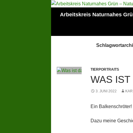
Zum
Inhalt
Suchen
Arbeitskreis Naturnahes Gr
springen
Mitglied der Lokalen
AGENDA Mainz
Schlagwortarchi
TIERPORTRAITS
WAS IST
3. JUNI 2022
KAR
Ein Balkenschröter!
Dazu meine Geschic