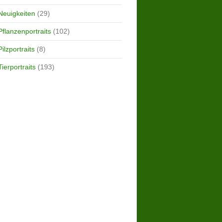
Neuigkeiten
(29)
Pflanzenportraits
(102)
Pilzportraits
(8)
Tierportraits
(193)