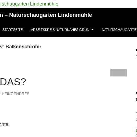
ün – Naturschaugarten Lindenmühle
STARTSEITE
ARBEITSKREIS NATURNAHES GRÜN
NATURSCHAUGARTE
v: Balkenschröter
 DAS?
LHEINZ ENDRES
hte: