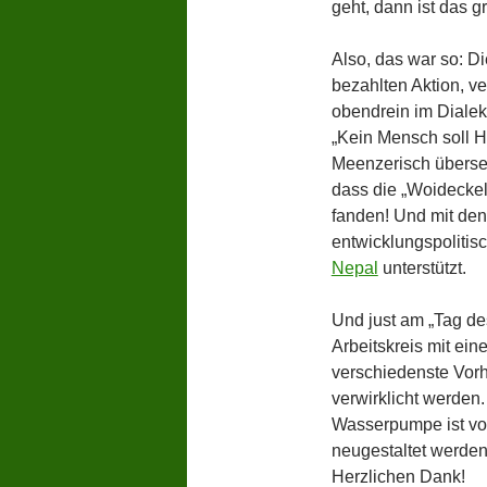
geht, dann ist das g
Also, das war so: Di
bezahlten Aktion, v
obendrein im Dialek
„Kein Mensch soll H
Meenzerisch überset
dass die „Woidecke
fanden! Und mit de
entwicklungspoliti
Nepal
unterstützt.
Und just am „Tag de
Arbeitskreis mit ein
verschiedenste Vor
verwirklicht werden
Wasserpumpe ist vo
neugestaltet werden.
Herzlichen Dank!