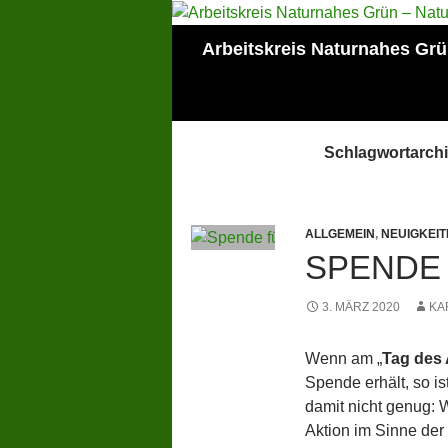
Zum
Inhalt
Suchen
Arbeitskreis Naturnahes Gr
springen
Mitglied der Lokalen
AGENDA Mainz
Schlagwortarch
ALLGEMEIN
,
NEUIGKEIT
SPENDE
3. MÄRZ 2020
KA
Wenn am „
Tag des
Spende erhält, so i
damit nicht genug:
Aktion im Sinne der