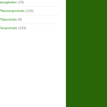
Neuigkeiten
(29)
Pflanzenportraits
(103)
Pilzportraits
(8)
Tierportraits
(193)