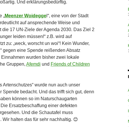
roßartig. Und erklärungsbedürftig.
e „
Meenzer Woidegge
l“, eine von der Stadt
erdeutlicht auf ansprechende Weise und
t die 17 UN-Ziele der Agenda 2030. Das Ziel 2
unger leiden müssen!“ z.B. wird auf
zt zu: „weck, worscht un woi“! Kein Wunder,
l“ gegen eine Spende reißenden Absatz
n Einnahmen wurden bisher zwei lokale
sche Gruppen,
Afemdi
und
Friends of Children
s Artenschutzes“ wurde nun auch unser
er Spende bedacht. Und das trifft sich gut, denn
haben können so im Naturschaugarten
. Die Ersatzbeschaffung einer defekten
rgesehen. Und die Schautafel muss
 Wir halten das für sehr nachhaltig. 😊