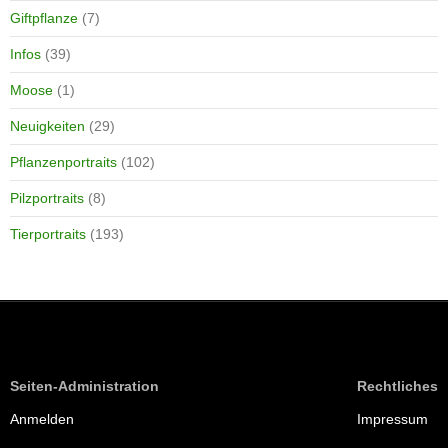
Giftpflanze
(7)
Infos
(39)
Moose
(1)
Neuigkeiten
(29)
Pflanzenportraits
(102)
Pilzportraits
(8)
Tierportraits
(193)
Seiten-Administration
Rechtliches
Anmelden
Impressum