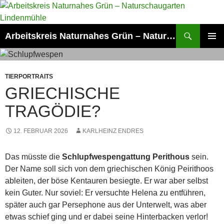
Zum
Inhalt
springen
Suchen
Arbeitskreis Naturnahes Grün – Naturschaugarten Lindenmühle
PRIMÄR
MENÜ
TIERPORTRAITS
GRIECHISCHE
TRAGÖDIE?
12. FEBRUAR 2026
KARLHEINZ ENDRES
Das müsste die
Schlupfwespengattung Perithous
sein.
Der Name soll sich von dem griechischen König Peirithoos
ableiten, der böse Kentauren besiegte. Er war aber selbst
kein Guter. Nur soviel: Er versuchte Helena zu entführen,
später auch gar Persephone aus der Unterwelt, was aber
etwas schief ging und er dabei seine Hinterbacken verlor!