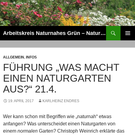
Zum
Inhalt
springen
Suchen
Arbeitskreis Naturnahes Grün – Naturschaugarten Lindenmühle
PRIMÄR
MENÜ
ALLGEMEIN
,
INFOS
FÜHRUNG „WAS MACHT
EINEN NATURGARTEN
AUS?“ 21.4.
19. APRIL 2017
KARLHEINZ ENDRES
Wer kann schon mit Begriffen wie „naturnah“ etwas
anfangen? Was unterscheidet einen Naturgarten von
einem
normalen
Garten? Christoph Weinrich erklärte das