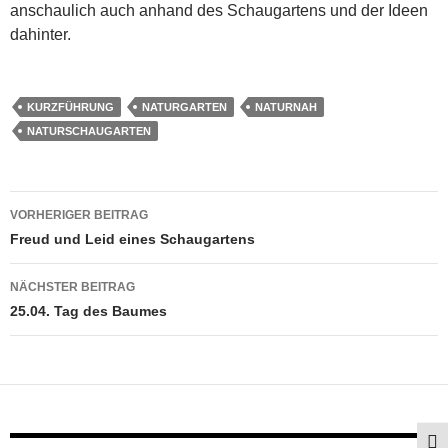
anschaulich auch anhand des Schaugartens und der Ideen
dahinter.
KURZFÜHRUNG
NATURGARTEN
NATURNAH
NATURSCHAUGARTEN
Beitragsnavigation
VORHERIGER BEITRAG
Freud und Leid eines Schaugartens
NÄCHSTER BEITRAG
25.04. Tag des Baumes
SCH