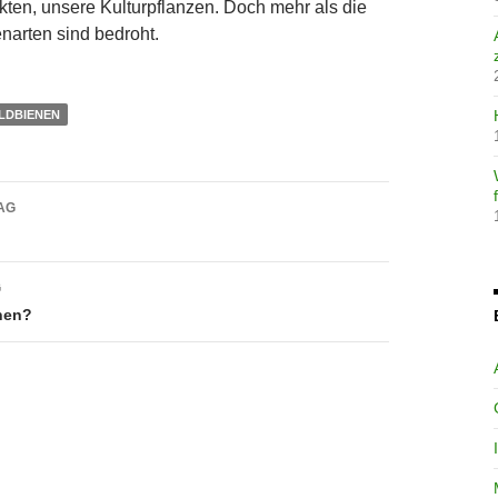
ten, unsere Kulturpflanzen. Doch mehr als die
narten sind bedroht.
LDBIENEN
avigation
AG
G
nen?