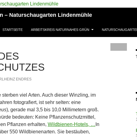
ün – Naturschaugarten Lindenmühle
STARTSEITE
ARBEITSKREIS NATURNAHES GRÜN
NATURSCHAUGARTE
 DES
CHUTZES
RLHEINZ ENDRES
e sterben viel Arten. Auch dieser Winzling, im
ren fotografiert, ist sehr selten: eine
eus
), gerade mal 3,5 bis 10,0 Millimetern groß.
 würde bedeuten: Keine Pflanzenschutzmittel,
hen Pflanzen erhalten,
Wildbienen-Hotels, …
In
ber 550 Wildbienenarten. Sie bestäuben,