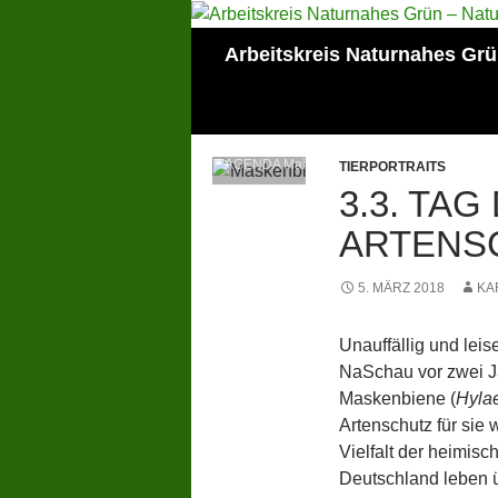
Zum
Inhalt
Suchen
Arbeitskreis Naturnahes Gr
springen
Mitglied der Lokalen
AGENDA Mainz
TIERPORTRAITS
3.3. TAG
ARTENS
5. MÄRZ 2018
KA
Unauffällig und leis
NaSchau vor zwei Jah
Maskenbiene (
Hyla
Artenschutz für sie
Vielfalt der heimisc
Deutschland leben ü