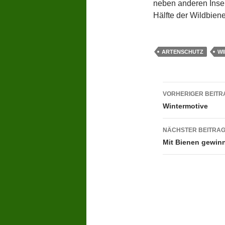
neben anderen Insek
Hälfte der Wildbiene
ARTENSCHUTZ
WI
Beitragsn
VORHERIGER BEITR
Wintermotive
NÄCHSTER BEITRA
Mit Bienen gewin