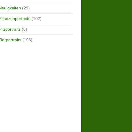
Neuigkeiten
(29)
Pflanzenportraits
(102)
Pilzportraits
(8)
Tierportraits
(193)