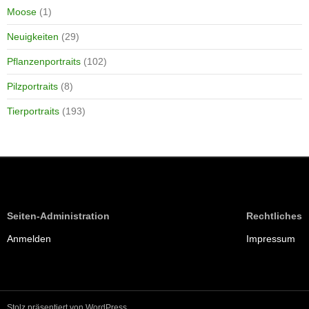
Moose
(1)
Neuigkeiten
(29)
Pflanzenportraits
(102)
Pilzportraits
(8)
Tierportraits
(193)
Seiten-Administration
Rechtliches
Anmelden
Impressum
Stolz präsentiert von WordPress