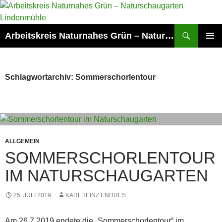
Zum
Inhalt
springen
Suchen
Arbeitskreis Naturnahes Grün – Naturschaugarten Lindenmühle
PRIMÄR
MENÜ
Schlagwortarchiv: Sommerschorlentour
ALLGEMEIN
SOMMERSCHORLENTOUR
IM NATURSCHAUGARTEN
25. JULI 2019
KARLHEINZ ENDRES
Am 26.7.2019 endete die „Sommerschorlentour“ im