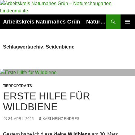
Zum
Inhalt
springen
Suchen
Arbeitskreis Naturnahes Grün – Naturschaugarten Lindenmühle
PRIMÄR
MENÜ
Schlagwortarchiv: Seidenbiene
TIERPORTRAITS
ERSTE HILFE FÜR
WILDBIENE
24. APRIL 2025
KARLHEINZ ENDRES
Gestern habe ich diese kleine
Wildbiene
am 30. März