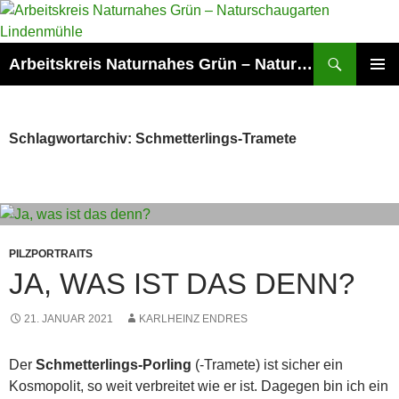
Zum
Inhalt
springen
Suchen
Arbeitskreis Naturnahes Grün – Naturschaugarten Lindenmühle
PRIMÄR
MENÜ
Schlagwortarchiv: Schmetterlings-Tramete
PILZPORTRAITS
JA, WAS IST DAS DENN?
21. JANUAR 2021
KARLHEINZ ENDRES
Der
Schmetterlings-Porling
(-Tramete) ist sicher ein
Kosmopolit, so weit verbreitet wie er ist. Dagegen bin ich ein