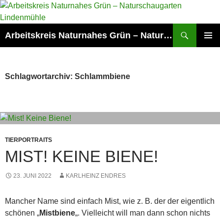
Zum
Inhalt
springen
Suchen
Arbeitskreis Naturnahes Grün – Naturschaugarten Lindenmühle
PRIMÄR
MENÜ
Schlagwortarchiv: Schlammbiene
TIERPORTRAITS
MIST! KEINE BIENE!
23. JUNI 2022
KARLHEINZ ENDRES
Mancher Name sind einfach Mist, wie z. B. der der eigentlich
schönen „
Mistbiene
„. Vielleicht will man dann schon nichts