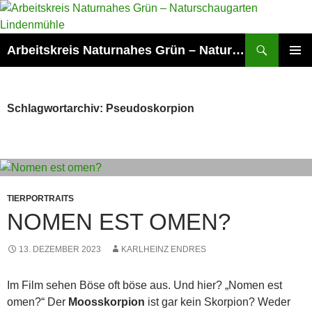
Zum
Inhalt
springen
Suchen
Arbeitskreis Naturnahes Grün – Naturschaugarten Lindenmühle
PRIMÄR
MENÜ
Schlagwortarchiv: Pseudoskorpion
TIERPORTRAITS
NOMEN EST OMEN?
13. DEZEMBER 2023
KARLHEINZ ENDRES
Im Film sehen Böse oft böse aus. Und hier? „Nomen est
omen?“ Der
Moosskorpion
ist gar kein Skorpion? Weder