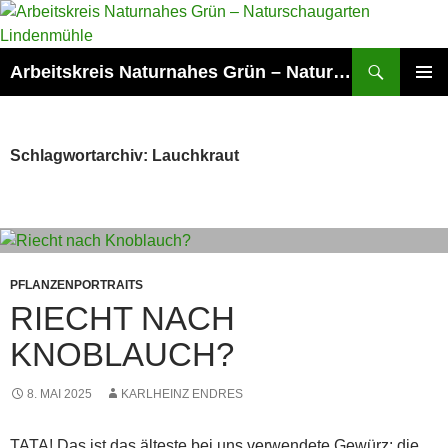
Zum
Inhalt
springen
Suchen
Arbeitskreis Naturnahes Grün – Naturschaugarten Lindenmühle
PRIMÄR
MENÜ
Schlagwortarchiv: Lauchkraut
PFLANZENPORTRAITS
RIECHT NACH
KNOBLAUCH?
8. MAI 2025
KARLHEINZ ENDRES
TATA! Das ist das älteste bei uns verwendete Gewürz: die