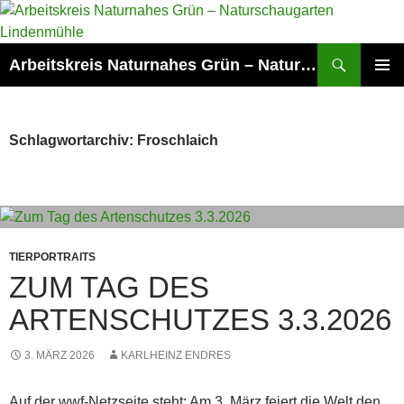
Zum
Inhalt
springen
Suchen
Arbeitskreis Naturnahes Grün – Naturschaugarten Lindenmühle
PRIMÄR
MENÜ
Schlagwortarchiv: Froschlaich
TIERPORTRAITS
ZUM TAG DES
ARTENSCHUTZES 3.3.2026
3. MÄRZ 2026
KARLHEINZ ENDRES
Auf der wwf-Netzseite steht: Am 3. März feiert die Welt den