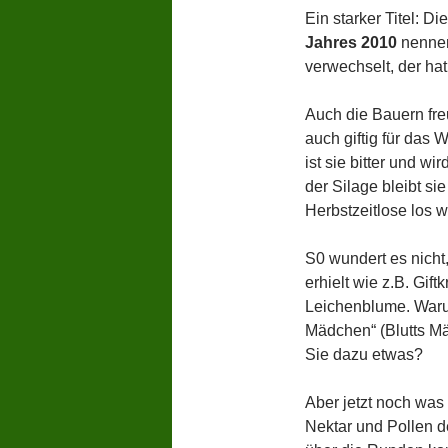
Ein starker Titel: Di
Jahres
2010
nennen
verwechselt, der ha
Auch die Bauern freu
auch giftig für das 
ist sie bitter und wi
der Silage bleibt si
Herbstzeitlose los 
S0 wundert es nicht
erhielt wie z.B. Gif
Leichenblume. Waru
Mädchen“ (Blutts Mäi
Sie dazu etwas?
Aber jetzt noch was 
Nektar und Pollen 