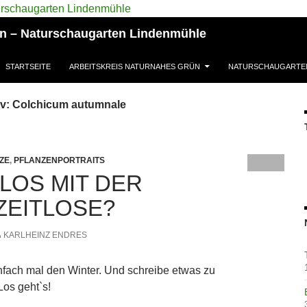
ün – Naturschaugarten Lindenmühle
STARTSEITE
ARBEITSKREIS NATURNAHES GRÜN
NATURSCHAUGARTE
iv: Colchicum autumnale
ZE
,
PFLANZENPORTRAITS
 LOS MIT DER
ZEITLOSE?
KARLHEINZ ENDRES
einfach mal den Winter. Und schreibe etwas zu
Los geht`s!