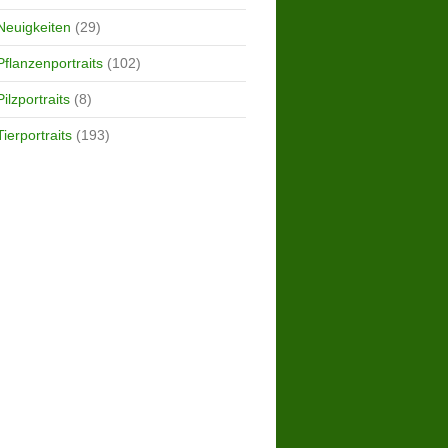
Neuigkeiten
(29)
Pflanzenportraits
(102)
Pilzportraits
(8)
Tierportraits
(193)