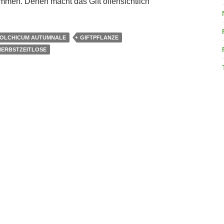
men. Denen macht das Gift offensichtlich
OLCHICUM AUTUMNALE
GIFTPFLANZE
HERBSTZEITLOSE