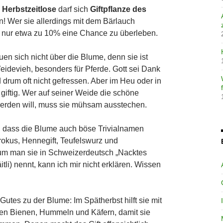
e
Herbstzeitlose
darf sich
Giftpflanze des
! Wer sie allerdings mit dem Bärlauch
t nur etwa zu 10% eine Chance zu überleben.
en sich nicht über die Blume, denn sie ist
Weidevieh, besonders für Pferde. Gott sei Dank
rd drum oft nicht gefressen. Aber im Heu oder in
e giftig. Wer auf seiner Weide die schöne
werden will, muss sie mühsam ausstechen.
, dass die Blume auch böse Trivialnamen
tkrokus, Hennegift, Teufelswurz und
m man sie in Schweizerdeutsch „Nacktes
tli) nennt, kann ich mir nicht erklären. Wissen
Gutes zu der Blume: Im Spätherbst hilft sie mit
den Bienen, Hummeln und Käfern, damit sie