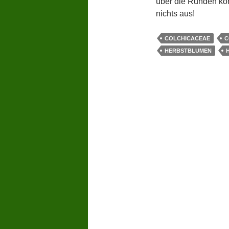
über die Runden kom
nichts aus!
COLCHICACEAE
C
HERBSTBLUMEN