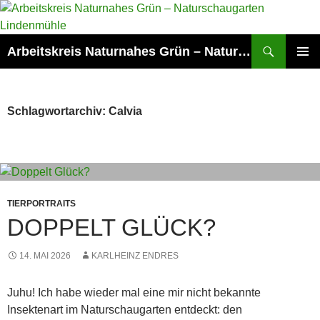
Zum
Inhalt
springen
Suchen
Arbeitskreis Naturnahes Grün – Naturschaugarten Lindenmühle
PRIMÄR
MENÜ
Schlagwortarchiv: Calvia
TIERPORTRAITS
DOPPELT GLÜCK?
14. MAI 2026
KARLHEINZ ENDRES
Juhu! Ich habe wieder mal eine mir nicht bekannte
Insektenart im Naturschaugarten entdeckt: den