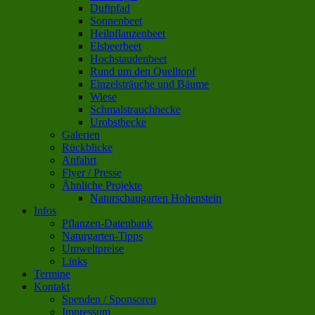
Duftpfad
Sonnenbeet
Heilpflanzenbeet
Elsbeerbeet
Hochstaudenbeet
Rund um den Quelltopf
Einzelsträuche und Bäume
Wiese
Schmalstrauchhecke
Urobsthecke
Galerien
Rückblicke
Anfahrt
Flyer / Presse
Ähnliche Projekte
Naturschaugarten Hohenstein
Infos
Pflanzen-Datenbank
Naturgarten-Tipps
Umweltpreise
Links
Termine
Kontakt
Spenden / Sponsoren
Impressum