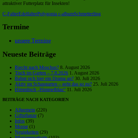
attraktiver Futterplatz für Insekten!
C-Falter
Edelfalter
Polygonia c-album
Schmetterling
Termine
unsere Termine
Neueste Beiträge
Riecht nach Moschus?
8. August 2026
Tisch im Garten – 7.8.2026
1. August 2026
Bahnt sich hier ein Drama an?
30. Juli 2026
Aktiv im Schaugarten – geht das so zu?
25. Juli 2026
Himmlisch „Himmelblau“
11. Juli 2026
BEITRÄGE NACH KATEGORIEN
Allgemein
(220)
Giftpflanze
(7)
Infos
(39)
Moose
(1)
Neuigkeiten
(29)
Pflanzenportraits
(103)