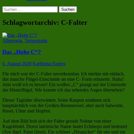
Suchen
nach:
Schlagwortarchiv: C-Falter
Allgemein
,
Tierportraits
Das „Hohe C“?
6. August 2020
Karlheinz Endres
Für mich war der C-Falter unverkennbar. Ich merkte mir einfach,
das manche Flügel-Einschnitte an eine C- Form erinnerte. Haha!
Jetzt weiß ich es besser! Ein weißes „C“ prangt auf der Unterseite
der Hinterflügel. Wie konnte ich das sehendes Auges übersehen?
Dieser Tagfalter überwintert. Seine Raupen ernähren sich
hauptsächlich von der Großen Brennnessel, aber auch Salweide,
Hasel, Ulme und Hopfen.
Auf dem Bild holt sich der Falter gerade Nektar von einer
Kugeldistel. Deren lateinische Name lautet Echinops und bedeutet
(See-)Igel. Passt (fasst). Ein schöner „Hingucker“ für uns und ein