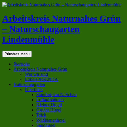
Zum
Inhalt
springen
Arbeitskreis Naturnahes Grün
– Naturschaugarten
Lindenmühle
Suchen
Primäres Menü
Startseite
Arbeitskreis Naturnahes Grün
Wer wir sind
Lokale AGENDA
Naturschaugarten
Überblick
Standortplan NaSchau
Luftaufnahmen
Kleiner Hügel
Großer Hügel
Teich
Wildbienenhotel
Sandhügel