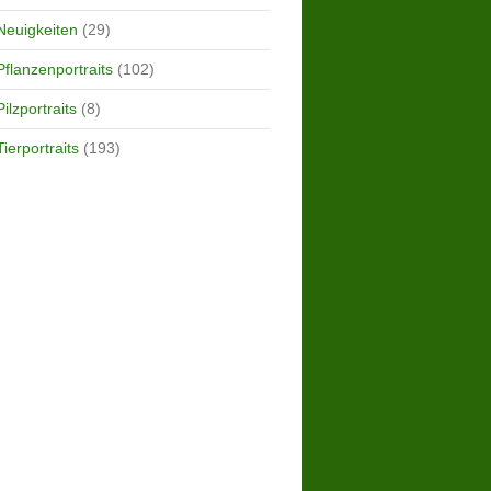
Neuigkeiten
(29)
Pflanzenportraits
(102)
Pilzportraits
(8)
Tierportraits
(193)