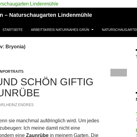
ün – Naturschaugarten Lindenmühle
STARTSEITE
ARBEITSKREIS NATURNAHES GRÜN
NATURSCHAUGARTE
v: Bryonia)
NPORTRAITS
ND SCHÖN GIFTIG
AUNRÜBE
ARLHEINZ ENDRES
enn sie manchmal aufdringlich wird. Um jedes
zubeugen: Ich meine damit nicht eine
sondern eine
Zaunrübe
in meinem Garten. Die