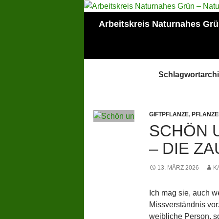
Zum
Inhalt
Suchen
Arbeitskreis Naturnahes Gr
springen
Mitglied der Lokalen
AGENDA Mainz
Schlagwortarchi
GIFTPFLANZE
,
PFLANZE
SCHÖN U
– DIE Z
13. MÄRZ 2026
K
Ich mag sie, auch w
Missverständnis vor
weibliche Person, 