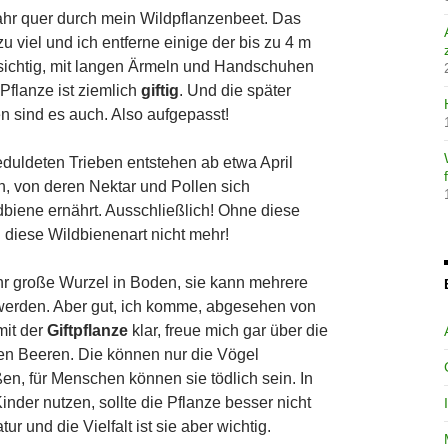
ahr quer durch mein Wildpflanzenbeet. Das
u viel und ich entferne einige der bis zu 4 m
sichtig, mit langen Ärmeln und Handschuhen
Pflanze ist ziemlich
giftig
. Und die später
 sind es auch. Also aufgepasst!
eduldeten Trieben entstehen ab etwa April
n, von deren Nektar und Pollen sich
iene ernährt. Ausschließlich! Ohne diese
 diese Wildbienenart nicht mehr!
hr große Wurzel in Boden, sie kann mehrere
erden. Aber gut, ich komme, abgesehen von
mit der
Giftpflanze
klar, freue mich gar über die
gen Beeren. Die können nur die Vögel
n, für Menschen können sie tödlich sein. In
nder nutzen, sollte die Pflanze besser nicht
r und die Vielfalt ist sie aber wichtig.