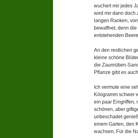
wuchert mir jedes J
wird mir dann doch z
langen Ranken, vor
bewaffnet, denn die 
entstehenden Beeren
An den restlichen g
kleine schöne Blüte
die Zaunrüben-Sandb
Pflanze gibt es auch
Ich vermute eine se
Kilogramm schwer w
ein paar Eingriffen, 
schönen, aber gifti
unbeschadet genieße
einem Garten, den Ki
wachsen. Für die Natu