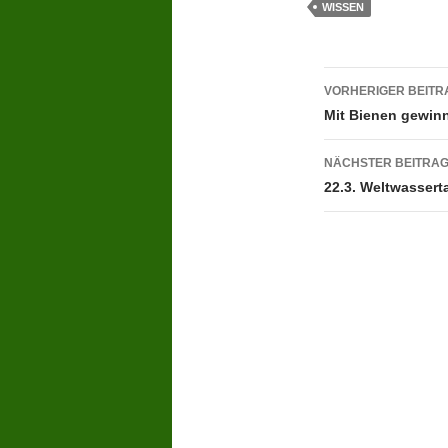
WISSEN
Beitragsn
VORHERIGER BEITR
Mit Bienen gewin
NÄCHSTER BEITRA
22.3. Weltwassert