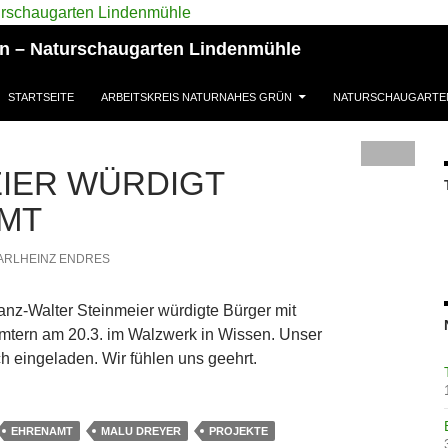
ün – Naturschaugarten Lindenmühle
STARTSEITE
ARBEITSKREIS NATURNAHES GRÜN
NATURSCHAUGARTE
IER WÜRDIGT
MT
ARLHEINZ ENDRES
nz-Walter Steinmeier würdigte Bürger mit
tern am 20.3. im Walzwerk in Wissen. Unser
h eingeladen. Wir fühlen uns geehrt.
EHRENAMT
MALU DREYER
PROJEKTE