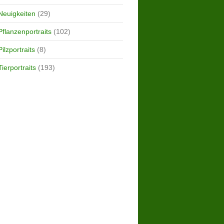
Neuigkeiten
(29)
Pflanzenportraits
(102)
Pilzportraits
(8)
Tierportraits
(193)