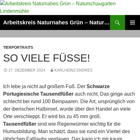
Zum
Inhalt
springen
Suchen
Arbeitskreis Naturnahes Grün – Naturschaugarten Lindenmühle
PRIMÄR
MENÜ
TIERPORTRAITS
SO VIELE FÜSSE!
27. DEZEMBER 2024
KARLHEINZ ENDRES
Ich lebe ja nicht auf großem Fuß. Der
Schwarze
Portugiesische Tausendfüßer
auch nicht. Das ginge auch
schlecht bei rund 100 Beinpaaren. Die Art, ursprünglich von
der iberischen Halbinsel, wurde über den Handel an viele
Orte verschleppt. Er wird bis zu 45 mm groß.
Tausendfüßer
sind wie Regenwürmer wichtig für die
Humusbildung. Man schätzt, dass sie rund ein Viertel des
jährlichen Falllaubs verdauen. Das kann ich mir kaum