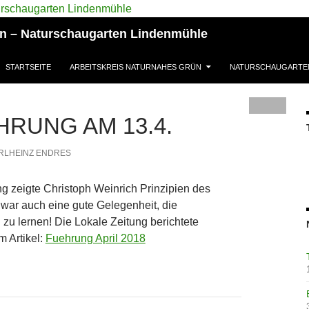
ün – Naturschaugarten Lindenmühle
STARTSEITE
ARBEITSKREIS NATURNAHES GRÜN
NATURSCHAUGARTE
RUNG AM 13.4.
RLHEINZ ENDRES
ng zeigte Christoph Weinrich Prinzipien des
 war auch eine gute Gelegenheit, die
zu lernen! Die Lokale Zeitung berichtete
m Artikel:
Fuehrung April 2018
avigation