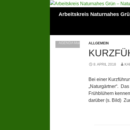
Zum
Inhalt
Suchen
Arbeitskreis Naturnahes Gr
springen
Mitglied der Lokalen
AGENDA Mainz
ALLGEMEIN
KURZFÜH
8. APRIL 2018
KA
Bei einer Kurzführu
„Naturgärtner“. Das
Frühblühern kennen 
darüber (s. Bild) Zu
Beitragsn