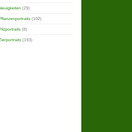
Neuigkeiten
(29)
Pflanzenportraits
(102)
Pilzportraits
(8)
Tierportraits
(193)