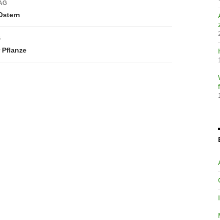
AG
Ostern
G
 Pflanze