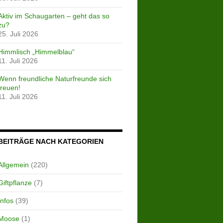
Aktiv im Schaugarten – geht das so
zu?
25. Juli 2026
Himmlisch „Himmelblau“
11. Juli 2026
Wenn freundliche Naturfreunde sich
freuen!
11. Juli 2026
BEITRÄGE NACH KATEGORIEN
Allgemein
(220)
Giftpflanze
(7)
Infos
(39)
Moose
(1)