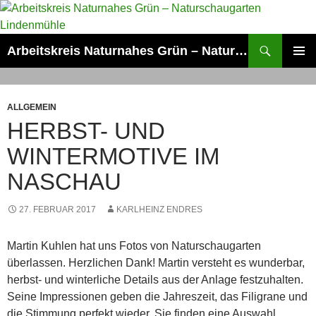
Zum
Inhalt
springen
Suchen
Arbeitskreis Naturnahes Grün – Naturschaugarten Lindenmühle
PRIMÄR
MENÜ
ALLGEMEIN
HERBST- UND
WINTERMOTIVE IM
NASCHAU
27. FEBRUAR 2017
KARLHEINZ ENDRES
Martin Kuhlen hat uns Fotos von Naturschaugarten
überlassen. Herzlichen Dank! Martin versteht es wunderbar,
herbst- und winterliche Details aus der Anlage festzuhalten.
Seine Impressionen geben die Jahreszeit, das Filigrane und
die Stimmung perfekt wieder. Sie finden eine Auswahl