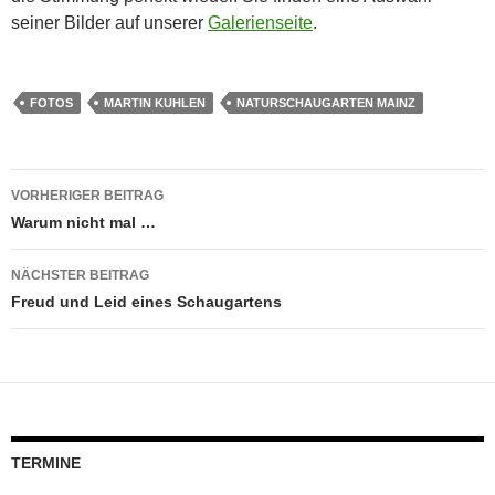
seiner Bilder auf unserer
Galerienseite
.
FOTOS
MARTIN KUHLEN
NATURSCHAUGARTEN MAINZ
Beitragsnavigation
VORHERIGER BEITRAG
Warum nicht mal …
NÄCHSTER BEITRAG
Freud und Leid eines Schaugartens
TERMINE