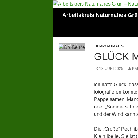
Zum
Inhalt
Suchen
Arbeitskreis Naturnahes Gr
springen
Mitglied der Lokalen
AGENDA Mainz
TIERPORTRAITS
GLÜCK M
13. JUNI 2025
KA
Ich hatte Glück, das
fotografieren konnte
Pappelsamen. Manc
oder „Sommerschnee
und der Wind kann si
Die „Große“ Pechlibe
Kleinlibelle. Sie is