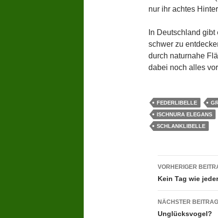
nur ihr achtes Hinte
In Deutschland gibt 
schwer zu entdecken
durch naturnahe Fläc
dabei noch alles vo
FEDERLIBELLE
GR
ISCHNURA ELEGANS
SCHLANKLIBELLE
Beitragsn
VORHERIGER BEITR
Kein Tag wie jeder
NÄCHSTER BEITRA
Unglücksvogel?