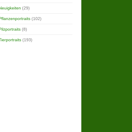
Neuigkeiten
(29)
Pflanzenportraits
(102)
Pilzportraits
(8)
Tierportraits
(193)