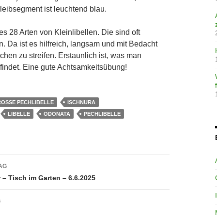
rleibsegment ist leuchtend blau.
es 28 Arten von Kleinlibellen. Die sind oft
. Da ist es hilfreich, langsam und mit Bedacht
hen zu streifen. Erstaunlich ist, was man
rfindet. Eine gute Achtsamkeitsübung!
OSSE PECHLIBELLE
ISCHNURA
LIBELLE
ODONATA
PECHLIBELLE
avigation
AG
 – Tisch im Garten – 6.6.2025
G