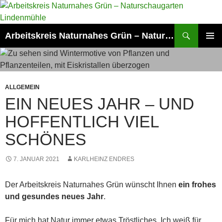
Zum
Inhalt
springen
Suchen
Arbeitskreis Naturnahes Grün – Naturschaugarten Lindenmühle
PRIMÄR
MENÜ
ALLGEMEIN
EIN NEUES JAHR – UND
HOFFENTLICH VIEL
SCHÖNES
7. JANUAR 2021
KARLHEINZ ENDRES
Der Arbeitskreis Naturnahes Grün wünscht Ihnen
ein frohes
und gesundes neues Jahr
.
Für mich hat Natur immer etwas Tröstliches. Ich weiß für