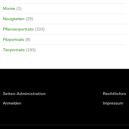
Moose
(1)
Neuigkeiten
(29)
Pflanzenportraits
(103)
Pilzportraits
(8)
Tierportraits
(193)
Seiten-Administration
Rechtliches
Anmelden
Impressum