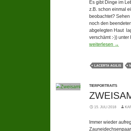
Es gibt Dinge im Le
z.B. schon einmal e
beobachtet? Sehen S
noch den beendete
abgelegten Haut lag 
verschämt :-)) unte
Beim Kleiderwechse
weiterlesen
→
LACERTA AGILIS
TIERPORTRAITS
ZWEISA
15. JULI 2018
KA
Immer wieder aufreg
Zauneidechsenpaar 