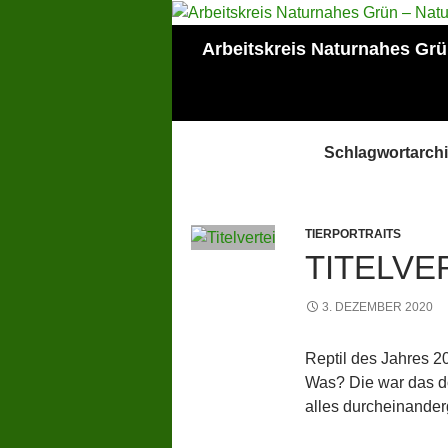
Zum
Inhalt
Suchen
Arbeitskreis Naturnahes Gr
springen
Mitglied der Lokalen
AGENDA Mainz
Schlagwortarch
TIERPORTRAITS
TITELVE
3. DEZEMBER 2020
Reptil des Jahres 2
Was? Die war das do
alles durcheinander