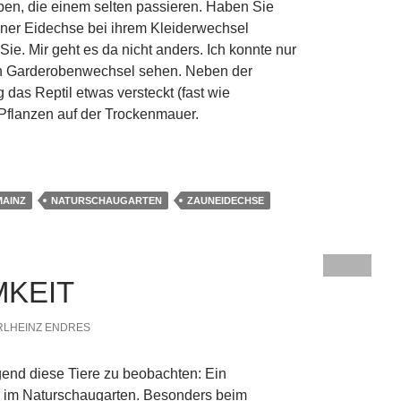
ben, die einem selten passieren. Haben Sie
iner Eidechse bei ihrem Kleiderwechsel
ie. Mir geht es da nicht anders. Ich konnte nur
n Garderobenwechsel sehen. Neben der
das Reptil etwas versteckt (fast wie
r Pflanzen auf der Trockenmauer.
l beobachtet
MAINZ
NATURSCHAUGARTEN
ZAUNEIDECHSE
MKEIT
RLHEINZ ENDRES
end diese Tiere zu beobachten: Ein
im Naturschaugarten. Besonders beim