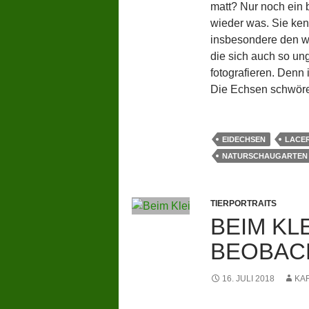
matt? Nur noch ein
wieder was. Sie ke
insbesondere den w
die sich auch so un
fotografieren. Denn 
Die Echsen schwöre
EIDECHSEN
LACER
NATURSCHAUGARTEN 
TIERPORTRAITS
BEIM K
BEOBAC
16. JULI 2018
KA