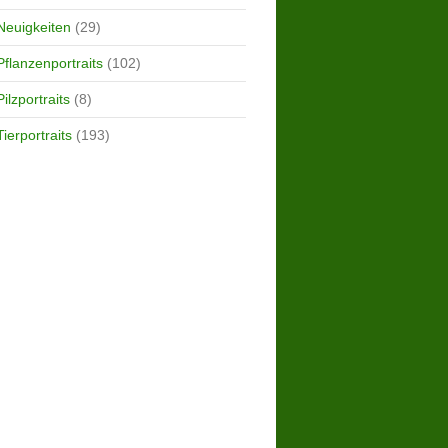
Neuigkeiten
(29)
Pflanzenportraits
(102)
Pilzportraits
(8)
Tierportraits
(193)