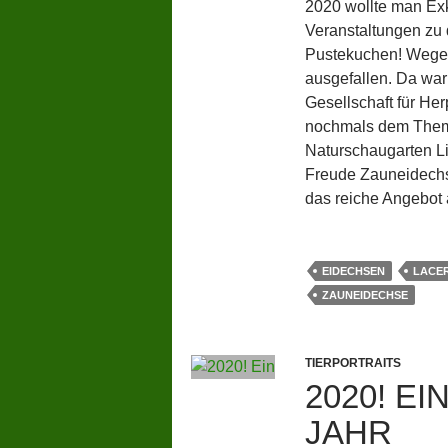
2020 wollte man Ex
Veranstaltungen zu
Pustekuchen! Wegen
ausgefallen. Da wa
Gesellschaft für He
nochmals dem Them
Naturschaugarten L
Freude Zauneidechs
das reiche Angebot 
EIDECHSEN
LACER
ZAUNEIDECHSE
TIERPORTRAITS
2020! E
JAHR