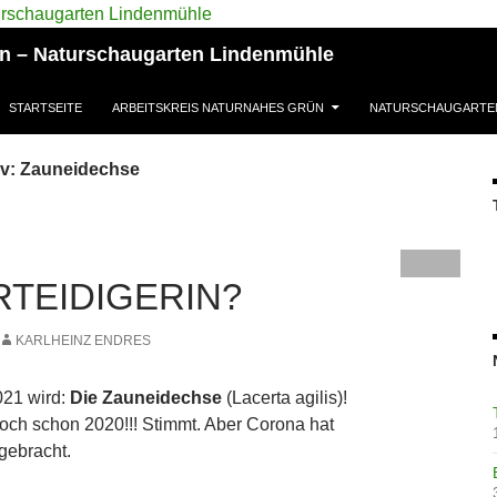
ün – Naturschaugarten Lindenmühle
STARTSEITE
ARBEITSKREIS NATURNAHES GRÜN
NATURSCHAUGARTE
iv: Zauneidechse
RTEIDIGERIN?
KARLHEINZ ENDRES
021 wird:
Die Zauneidechse
(Lacerta agilis)!
ch schon 2020!!! Stimmt. Aber Corona hat
gebracht.