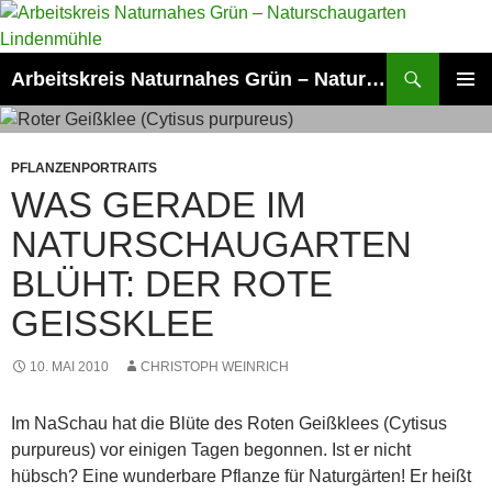
Zum
Inhalt
springen
Suchen
Arbeitskreis Naturnahes Grün – Naturschaugarten Lindenmühle
PRIMÄR
MENÜ
PFLANZENPORTRAITS
WAS GERADE IM
NATURSCHAUGARTEN
BLÜHT: DER ROTE
GEISSKLEE
10. MAI 2010
CHRISTOPH WEINRICH
Im NaSchau hat die Blüte des Roten Geißklees (Cytisus
purpureus) vor einigen Tagen begonnen. Ist er nicht
hübsch? Eine wunderbare Pflanze für Naturgärten! Er heißt