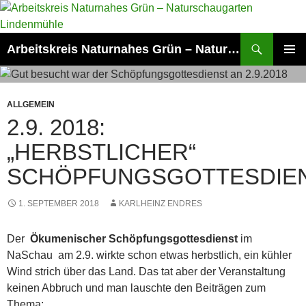
Zum
Inhalt
springen
Suchen
Arbeitskreis Naturnahes Grün – Naturschaugarten Lindenmühle
PRIMÄR
MENÜ
ALLGEMEIN
2.9. 2018:
„HERBSTLICHER“
SCHÖPFUNGSGOTTESDIE
1. SEPTEMBER 2018
KARLHEINZ ENDRES
Der
Ökumenischer Schöpfungsgottesdienst
im
NaSchau am 2.9. wirkte schon etwas herbstlich, ein kühler
Wind strich über das Land. Das tat aber der Veranstaltung
keinen Abbruch und man lauschte den Beiträgen zum
Thema: