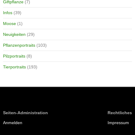
Giftpflanze
(7)
Infos
(39)
Moose
(1)
Neuigkeiten
(29)
Pflanzenportraits
(103)
Pilzportraits
(8)
Tierportraits
(193)
Seiten-Administration
Rechtliches
Anmelden
Impressum