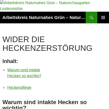
Zum
Inhalt
springen
Suchen
Arbeitskreis Naturnahes Grün – Naturschaugarten Lindenmühle
PRIMÄR
MENÜ
WIDER DIE
HECKENZERSTÖRUNG
Inhalt:
Warum sind intakte
Hecken so wichtig?
Heckenpflege
Warum sind intakte Hecken so
wichtig?