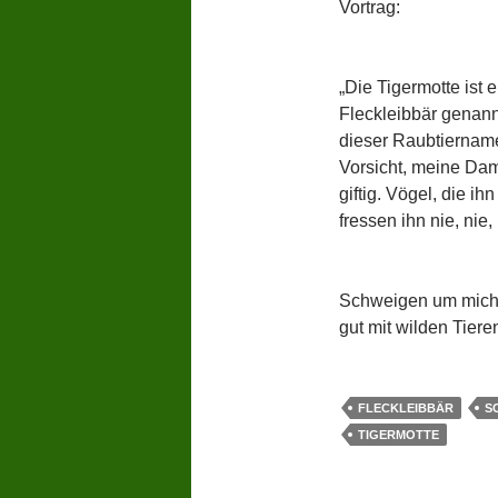
Vortrag:
„Die Tigermotte ist e
Fleckleibbär genann
dieser Raubtiername
Vorsicht, meine Dam
giftig. Vögel, die i
fressen ihn nie, nie,
Schweigen um mich. 
gut mit wilden Tiere
FLECKLEIBBÄR
S
TIGERMOTTE