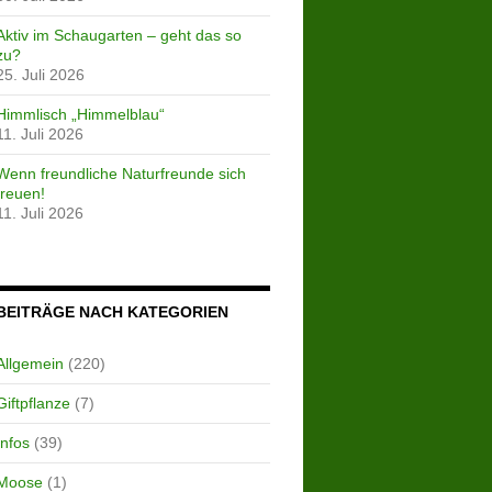
Aktiv im Schaugarten – geht das so
zu?
25. Juli 2026
Himmlisch „Himmelblau“
11. Juli 2026
Wenn freundliche Naturfreunde sich
freuen!
11. Juli 2026
BEITRÄGE NACH KATEGORIEN
Allgemein
(220)
Giftpflanze
(7)
Infos
(39)
Moose
(1)