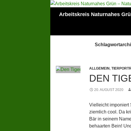
Zum
Inhalt
Suchen
Arbeitskreis Naturnahes Gr
springen
Mitglied der Lokalen
AGENDA Mainz
Schlagwortarchi
ALLGEMEIN
,
TIERPORTR
DEN TIG
20. AUGUST 2020
Vielleicht imponiert
ziemlich cool. Da kri
Bär in seinem Namen
behaarten Bein! Un