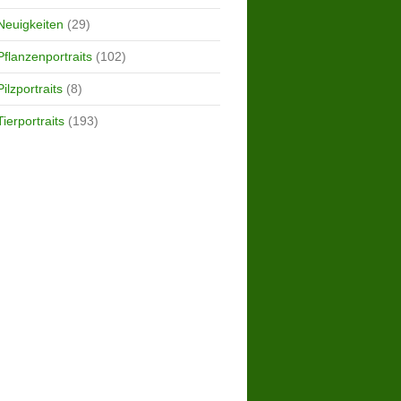
Neuigkeiten
(29)
Pflanzenportraits
(102)
Pilzportraits
(8)
Tierportraits
(193)