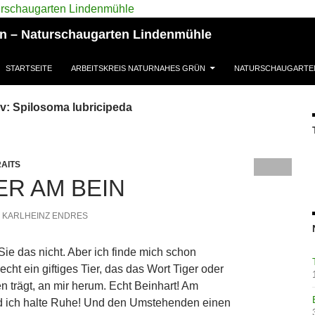
ün – Naturschaugarten Lindenmühle
STARTSEITE
ARBEITSKREIS NATURNAHES GRÜN
NATURSCHAUGARTE
v: Spilosoma lubricipeda
AITS
ER AM BEIN
KARLHEINZ ENDRES
 Sie das nicht. Aber ich finde mich schon
echt ein giftiges Tier, das das Wort Tiger oder
 trägt, an mir herum. Echt Beinhart! Am
d ich halte Ruhe! Und den Umstehenden einen