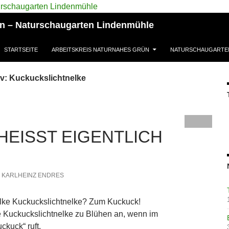
ün – Naturschaugarten Lindenmühle
STARTSEITE
ARBEITSKREIS NATURNAHES GRÜN
NATURSCHAUGARTE
v: Kuckuckslichtnelke
EISST EIGENTLICH …
KARLHEINZ ENDRES
elke Kuckuckslichtnelke? Zum Kuckuck!
ie Kuckuckslichtnelke zu Blühen an, wenn im
ckuck“ ruft.