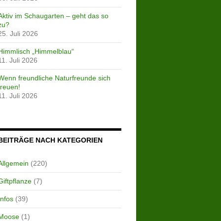
Aktiv im Schaugarten – geht das so
zu?
25. Juli 2026
Himmlisch „Himmelblau“
11. Juli 2026
Wenn freundliche Naturfreunde sich
freuen!
11. Juli 2026
BEITRÄGE NACH KATEGORIEN
Allgemein
(220)
Giftpflanze
(7)
Infos
(39)
Moose
(1)