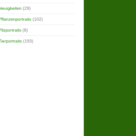
Neuigkeiten
(29)
Pflanzenportraits
(102)
Pilzportraits
(8)
Tierportraits
(193)