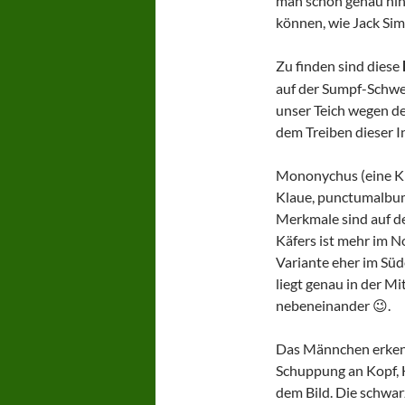
man schon genau hi
können, wie Jack Sim
Zu finden sind diese
auf der Sumpf-Schwer
unser Teich wegen der
dem Treiben dieser I
Mononychus (eine Kl
Klaue, punctumalbum
Merkmale sind auf de
Käfers ist mehr im N
Variante eher im Süd
liegt genau in der Mi
nebeneinander 😉.
Das Männchen erkenn
Schuppung an Kopf, H
dem Bild. Die schwar