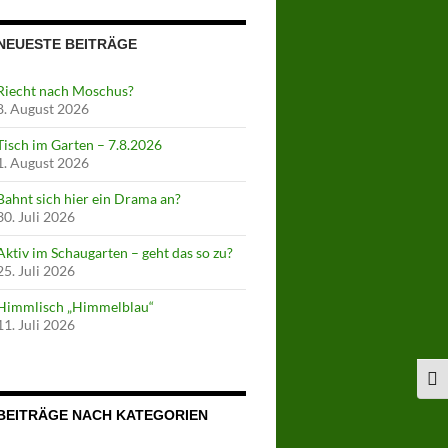
NEUESTE BEITRÄGE
Riecht nach Moschus?
8. August 2026
Tisch im Garten – 7.8.2026
1. August 2026
Bahnt sich hier ein Drama an?
30. Juli 2026
Aktiv im Schaugarten – geht das so zu?
25. Juli 2026
Himmlisch „Himmelblau“
11. Juli 2026
SCH
BEITRÄGE NACH KATEGORIEN