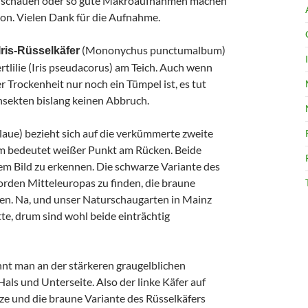
nschauen oder so gute Makroaufnahmen machen
on. Vielen Dank für die Aufnahme.
(Mononychus punctumalbum)
Iris-Rüsselkäfer
tlilie (Iris pseudacorus) am Teich. Auch wenn
 Trockenheit nur noch ein Tümpel ist, es tut
nsekten bislang keinen Abbruch.
aue) bezieht sich auf die verkümmerte zweite
 bedeutet weißer Punkt am Rücken. Beide
m Bild zu erkennen. Die schwarze Variante des
orden Mitteleuropas zu finden, die braune
en. Na, und unser Naturschaugarten in Mainz
tte, drum sind wohl beide einträchtig
t man an der stärkeren graugelblichen
als und Unterseite. Also der linke Käfer auf
ze und die braune Variante des Rüsselkäfers