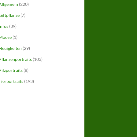
Allgemein
(220)
Giftpflanze
(7)
Infos
(39)
Moose
(1)
Neuigkeiten
(29)
Pflanzenportraits
(103)
Pilzportraits
(8)
Tierportraits
(193)