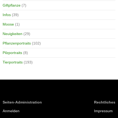
Giftpflanze
(7)
Infos
(39)
Moose
(1)
Neuigkeiten
(29)
Pflanzenportraits
(102)
Pilzportraits
(8)
Tierportraits
(193)
Seiten-Administration
Rechtliches
Anmelden
Impressum