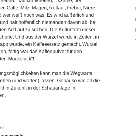
s helfen: Hautkrankheiten, Ekzeme, bei
r, Galle, Milz, Magen, Rotlauf, Fieber, Niere,
d wer weiß noch was. Es wird äußerlich und
 und hält hoffentlich niemanden davon ab, bei
en Arzt auf zu suchen. Die Kulturform dieser
chorie. Und aus der Wurzel wurde in Zeiten, in
app wurde, ein Kaffeeersatz gemacht. Wurzel
n, fertig war das Kaffeepulver für den
er „Muckefuck“!
dungsmöglichkeiten kann man die Wegwarte
tehen (und warten) lassen. Genauso wie all die
und in Zukunft in der Schauanlage in
en.
avigation
AG
 Augenweide