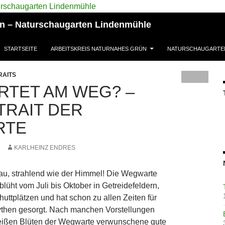
ün – Naturschaugarten Lindenmühle
STARTSEITE
ARBEITSKREIS NATURNAHES GRÜN
NATURSCHAUGARTE
RAITS
RTET AM WEG? –
TRAIT DER
RTE
KARLHEINZ ENDRES
Blau, strahlend wie der Himmel! Die Wegwarte
blüht vom Juli bis Oktober in Getreidefeldern,
ttplätzen und hat schon zu allen Zeiten für
then gesorgt. Nach manchen Vorstellungen
weißen Blüten der Wegwarte verwunschene gute