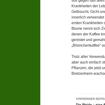
soll gegen fast alle
Krankheiten der Lebe
Gelbsucht, Gicht un
innerlich verwendet
ersten Krankheiten d
Blume nennt sich Zi
denen der Kaffee kn
geröstet und gemahle
„Blümchenkaffee“ od
Trotz aller Verwen
aber auch einfach s
Pflanzen, die jetzt 
Bretzenheim wachs
Beitragsn
VORHERIGER BEITR
Die Weide – eine