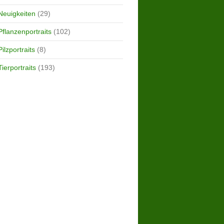
Neuigkeiten
(29)
Pflanzenportraits
(102)
Pilzportraits
(8)
Tierportraits
(193)