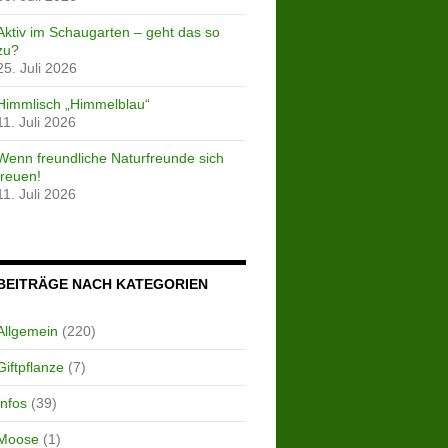
Aktiv im Schaugarten – geht das so
zu?
25. Juli 2026
Himmlisch „Himmelblau“
11. Juli 2026
Wenn freundliche Naturfreunde sich
freuen!
11. Juli 2026
BEITRÄGE NACH KATEGORIEN
Allgemein
(220)
Giftpflanze
(7)
Infos
(39)
Moose
(1)