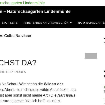
ün – Naturschaugarten Lindenmühle
STARTSEITE
ARBEITSKREIS NATURNAHES GRÜN
NATURSCHAUGARTE
v: Gelbe Narzisse
CHST DA?
ARLHEINZ ENDRES
n NaSchau! Wie schön die
Wildart der
. Aber bitte nicht diese wilde Art pflücken, da
ist aber sonst nicht meine Art.) Die
Narcissus
ist streng geschützt. Ich hoff`, es nützt.