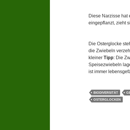
Diese Narzisse hat e
eingepflanzt, zieht s
Die Osterglocke ste
die Zwiebeln verzehr
kleiner
Tipp
: Die Z
Speisezwiebeln lage
ist immer lebensgefäh
BIODIVERSITÄT
G
OSTERGLOCKEN