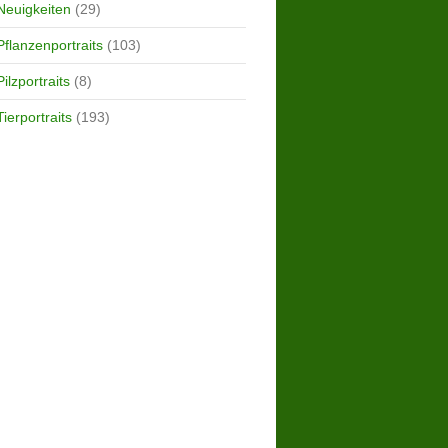
Neuigkeiten
(29)
Pflanzenportraits
(103)
Pilzportraits
(8)
Tierportraits
(193)