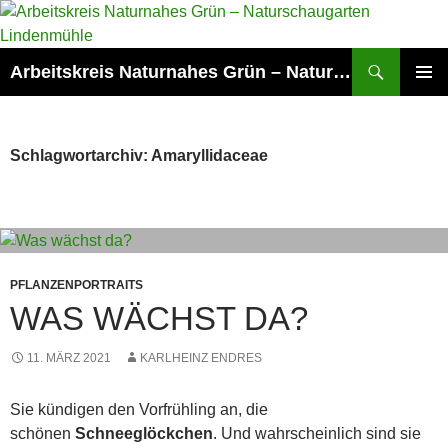
Zum
Inhalt
springen
Suchen
Arbeitskreis Naturnahes Grün – Naturschaugarten Lindenmühle
PRIMÄR
MENÜ
Schlagwortarchiv: Amaryllidaceae
PFLANZENPORTRAITS
WAS WÄCHST DA?
11. MÄRZ 2021
KARLHEINZ ENDRES
Sie kündigen den Vorfrühling an, die
schönen
Schneeglöckchen
. Und wahrscheinlich sind sie